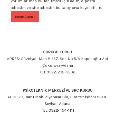
yorumlarımda kullanılması için adım, e-posta
adresim ve site adresim bu tarayıcıya kaydedilsin.
SÜRÜCÜ KURSU
ADRES: Güzelyalı Mah 81167. Sok No:5/A Kapıcıoğlu Apt
Çukurova-Adana
TEL:0322-232-3202
PSİKOTEKNİK MERKEZİ VE SRC KURSU
ADRES: Çınarlı Mah. Ziyapaşa Blv, Piramit İşhanı 92/1B
Seyhan-Adana
TEL:0322-454-1111