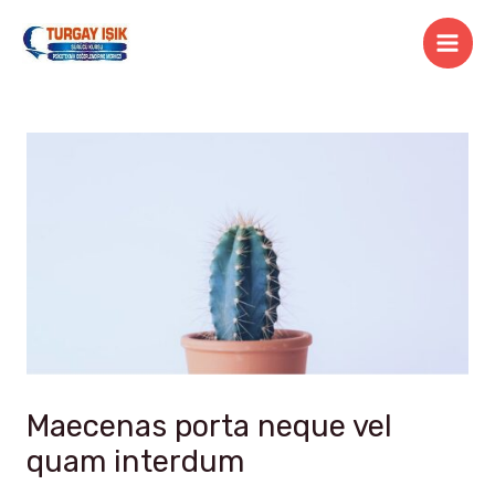
İçeriğe
atla
Main
Men
Maecenas porta neque vel
quam interdum