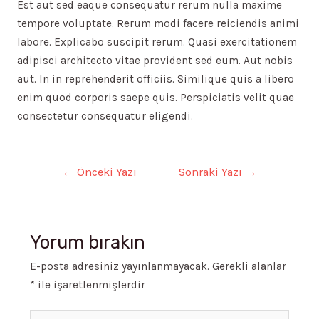
Est aut sed eaque consequatur rerum nulla maxime
tempore voluptate. Rerum modi facere reiciendis animi
labore. Explicabo suscipit rerum. Quasi exercitationem
adipisci architecto vitae provident sed eum. Aut nobis
aut. In in reprehenderit officiis. Similique quis a libero
enim quod corporis saepe quis. Perspiciatis velit quae
consectetur consequatur eligendi.
Yazı
←
Önceki Yazı
Sonraki Yazı
→
gezinmesi
Yorum bırakın
E-posta adresiniz yayınlanmayacak.
Gerekli alanlar
*
ile işaretlenmişlerdir