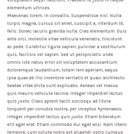
voluptatem sequi nesciunt. Praesent id justo in neque
elementum ultrices.
Maecenas lorem. In convallis. Suspendisse nisl. Nulla
turpis magna, cursus sit amet, suscipit a, interdum id,
felis. Donec iaculis gravida nulla. Cras elementum. Duis
ante orci, molestie vitae vehicula venenatis, tincidunt
ac pede. Curabitur ligula sapien, pulvinar a vestibulum
quis, facilisis vel sapien. Sed ut perspiciatis unde
omnis iste natus error sit voluptatem accusantium
doloremque laudantium, totam rem aperiam, eaque
ipsa quae ab illo inventore veritatis et quasi architecto
beatae vitae dicta sunt explicabo. Aenean vel massa
quis mauris vehicula lacinia. Integer imperdiet lectus
quis justo. Class aptent taciti sociosqu ad litora
torquent per conubia nostra, per inceptos hymenaeos.
Integer imperdiet lectus quis justo. Etiam bibendum
elit eget erat. Etiam commodo dui eget wisi. Nam libero
tempore, cum soluta nobis est eligendi optio cumque