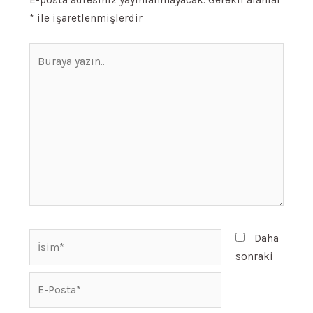
*
ile işaretlenmişlerdir
Buraya
yazın..
İsim*
Daha
sonraki
E-
Posta*