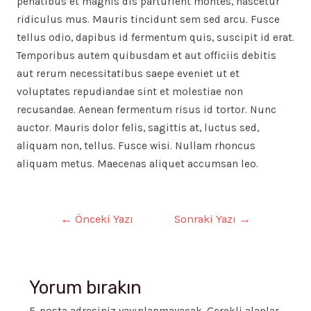
penatibus et magnis dis parturient montes, nascetur
ridiculus mus. Mauris tincidunt sem sed arcu. Fusce
tellus odio, dapibus id fermentum quis, suscipit id erat.
Temporibus autem quibusdam et aut officiis debitis
aut rerum necessitatibus saepe eveniet ut et
voluptates repudiandae sint et molestiae non
recusandae. Aenean fermentum risus id tortor. Nunc
auctor. Mauris dolor felis, sagittis at, luctus sed,
aliquam non, tellus. Fusce wisi. Nullam rhoncus
aliquam metus. Maecenas aliquet accumsan leo.
Yazı
←
Önceki Yazı
Sonraki Yazı
→
gezinmesi
Yorum bırakın
E-posta adresiniz yayınlanmayacak.
Gerekli alanlar