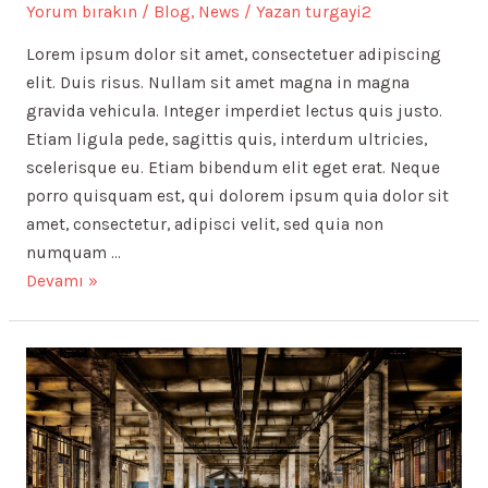
Yorum bırakın
/
Blog
,
News
/ Yazan
turgayi2
Lorem ipsum dolor sit amet, consectetuer adipiscing
elit. Duis risus. Nullam sit amet magna in magna
gravida vehicula. Integer imperdiet lectus quis justo.
Etiam ligula pede, sagittis quis, interdum ultricies,
scelerisque eu. Etiam bibendum elit eget erat. Neque
porro quisquam est, qui dolorem ipsum quia dolor sit
amet, consectetur, adipisci velit, sed quia non
numquam …
Etiam
Devamı »
bibendum
elit
eget
erat