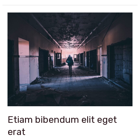
iaculis
gravida
nulla
Etiam bibendum elit eget
erat