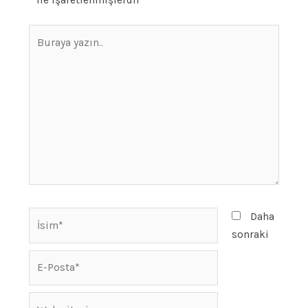
Buraya
yazın..
İsim*
Daha
sonraki
E-
Posta*
Web