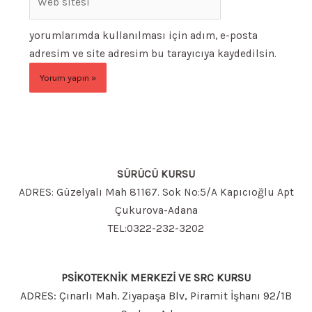
sitesi
yorumlarımda kullanılması için adım, e-posta
adresim ve site adresim bu tarayıcıya kaydedilsin.
SÜRÜCÜ KURSU
ADRES: Güzelyalı Mah 81167. Sok No:5/A Kapıcıoğlu Apt
Çukurova-Adana
TEL:0322-232-3202
PSİKOTEKNİK MERKEZİ VE SRC KURSU
ADRES: Çınarlı Mah. Ziyapaşa Blv, Piramit İşhanı 92/1B