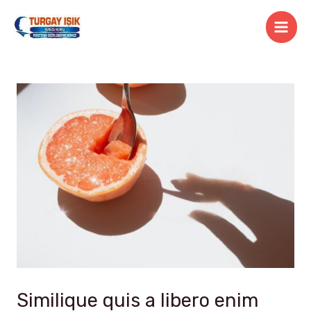
İçeriğe
atla
Main
Men
Similique quis a libero enim