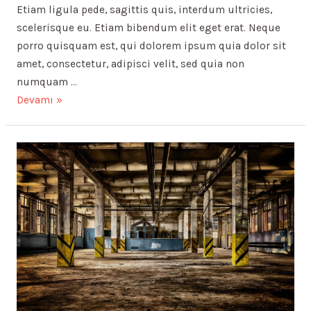
Etiam ligula pede, sagittis quis, interdum ultricies,
scelerisque eu. Etiam bibendum elit eget erat. Neque
porro quisquam est, qui dolorem ipsum quia dolor sit
amet, consectetur, adipisci velit, sed quia non
numquam …
Nam
Devamı »
sed
tellus
id
magna
elementum
tincidunt