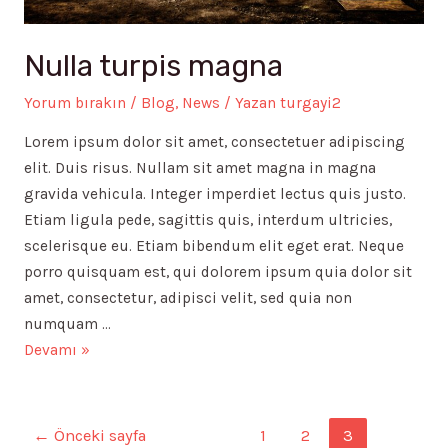
Nulla turpis magna
Yorum bırakın
/
Blog
,
News
/ Yazan
turgayi2
Lorem ipsum dolor sit amet, consectetuer adipiscing
elit. Duis risus. Nullam sit amet magna in magna
gravida vehicula. Integer imperdiet lectus quis justo.
Etiam ligula pede, sagittis quis, interdum ultricies,
scelerisque eu. Etiam bibendum elit eget erat. Neque
porro quisquam est, qui dolorem ipsum quia dolor sit
amet, consectetur, adipisci velit, sed quia non
numquam …
Nulla
Devamı »
turpis
magna
Yazı
←
Önceki sayfa
1
2
3